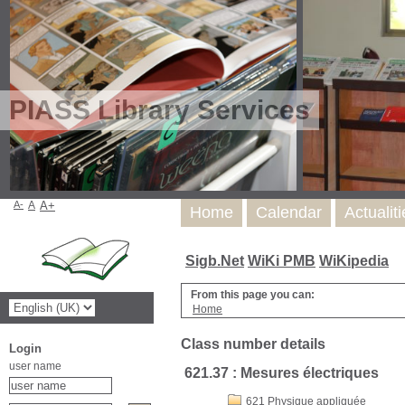
PIASS Library Services
A-
A
A+
Home
Calendar
Actualit
Sigb.Net
WiKi PMB
WiKipedia
From this page you can:
Home
Class number details
Login
user name
621.37 : Mesures électriques
621 Physique appliquée