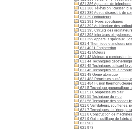
621.386 Appareils de téléphone
621.388 Télévision : classer ici l
621.389 Autres dispositifs de c
621.39 Ordinateurs
621.391 Types spécifiques
621.392 Architecture des ordina
621.395 Circuits des ordinateurs,
621.398 Interfaces et systèmes
621.399 Appareils spéciaux. Sc
621.4 Thermique et moteurs pri
621.4021 Engineering
621.42 Moteurs
621.43 Moteurs à combustion in
621.44 Techniques géothermiq
621.45 Techniques utilisant le ve
621.46 Techniques de la propulsi
621.48 Génie atomique
621.483 Réacteurs nucléaires, c
621.484 Fusion thermonucléair
621.5 Technique pneumatique, d
621.51 Compresseurs d'air
621.55 Technique du vide
621.56 Technique des basses tem
621.6 Ventilateurs, souffleries,
621.7 Techniques de l'énergie sol
621.8 Construction de machines
621.9 Outils outillage de fabrica
621.902
621.973