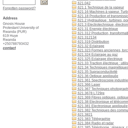
621.042
621.1 Technique de la vapeur
Forgotten password?
621.16 Machines à vapeur. Turb
621.18 Production et transmissio
Address
621.2 Hydraulique : turbines, p
Gnosis House
621.3 Electrotechnique, électro
Protestant University of
621.31 Energie électrique
Rwanda (PUR)
621.312 Production, transformati
619 Huye
621.312134
Rwanda
621.319 Distribution
+250788793432
621.32 Eclairage
contact
621.323 Formes anciennes, torch
621.324 Eclairage au gaz
621.325 Eclairage électrique
621.33 Traction électrique : utili
621.34 Techniques magnétique
621.35 Supraconductivité
621.36 Optique appliquée
621.361 Spectroscopie industrie
621.366 Laser
621.367 Techniques photographi
621.3678 L729re
621.369 Fibres optiques, optiqu
621.38 Electronique et télécom
621.381 Electronique appliquée,
621.382 Techniques des commu
621.3821
621.383 Télégraphie
621.384 Radio et radar
621.385 Téléphonie : réseaux, c