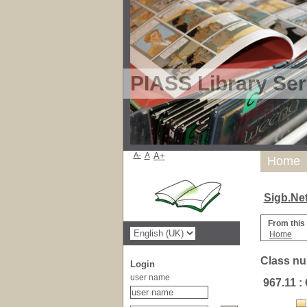
PIASS Library Ser
A-
A
A+
Home
Sigb.Ne
From this
Home
Class nu
Login
user name
967.11 