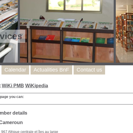
vices
Calendar
Actualities BnF
Contact us
t
WiKi PMB
WiKipedia
 page you can:
mber details
: Cameroun
967 Afrique centrale et îles au large