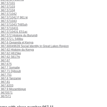
967.57101
967.57103
967.57104
967.571042
967.571042 F 961 ki
967.571043
967.571043 T485uh
967.5710431
967.5710431 E51ac
967.572 Histoire du Burundi
967.572 L 548bu
967.6 Ouganda et Kenya
967.60049639 Social Identity in Great Lakes Region
967.62 Histoire du Kenya
967.62 H615ke
967.62 S617hi
967.67
967.675
967.7 Somalie
967.71 Djibouti
967.751
967.8 Tanzanie
967.81
967.8203
967.9 Mozambique
9670571
967571