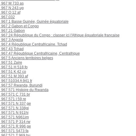
967 M 733 as
967 N 243 ug
967 O 12 af
967.032
967.1 Basse Guinée, Guinée équatoriale
967.2 Gabon et Congo
967.21 Gabon
967.24 République du Congo : classer ici l'Afrique équatoriale française
967.3 Angola
967.4 République Centrafricaine. Tchad
967.43 Tchad
967.47 République Centrafricaine, Centrafrique
967.5 Anciens territoires belges
967.51 Zaïre
967.51 H 518 fo
967.51 K 42 co
967.51 M 393 af
967.51034 A 941 tr
967.57 Rwanda, Burundi
967.571 Histoire du Rwanda
967.571 C 731 br
967.571 I 59 re
967.571 N 337 ge
967.571 N 338gi
967.571 N 911hi
967.571 N961im
967.571 P 314 rw
967.571 R 996 ge
967.571 S473 fa
967.571 T 969 hu