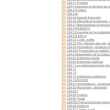
338.37 Produits
338.4 Industries et services du 
338.4 R 548co
338.416
338.43 Aspects financiers
338.45 Efficacité et rendement :
338.47 Marchandises et services :
338.4766400973
338.5 Economie de la productio
338.5 B 835 re
338.51 Coûts, profits
338.52 Prix : théories des prix, 
338.54 Fluctuations, variations
338.544 Prospective en matière 
338.6 Organisation de la produc
338.61 Entreprise privée
338.62 Entreprise publique
338.7 Les entreprises et leur stru
338.71
338.73
338.74 Entreprises publiques
338.762922092
338.8 Concentrations : organisat
338.82 Monopoles, oligopoles
338.827
338.83 Fusions
338.85 Trusts
338.852 Polical Economic Analy
338.86 Holdings
338.87 Cartels, pools