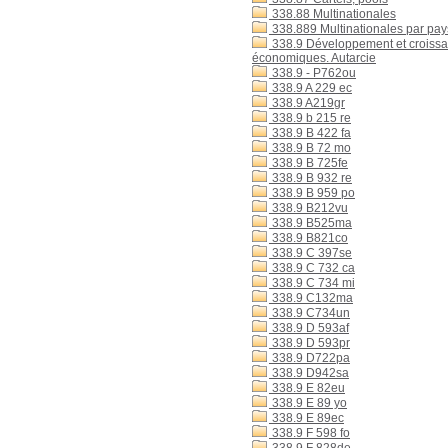
338.88 Multinationales
338.889 Multinationales par pays
338.9 Développement et croissan
économiques. Autarcie
338.9 - P762ou
338.9 A 229 ec
338.9 A219gr
338.9 b 215 re
338.9 B 422 fa
338.9 B 72 mo
338.9 B 725fe
338.9 B 932 re
338.9 B 959 po
338.9 B212vu
338.9 B525ma
338.9 B821co
338.9 C 397se
338.9 C 732 ca
338.9 C 734 mi
338.9 C132ma
338.9 C734un
338.9 D 593af
338.9 D 593pr
338.9 D722pa
338.9 D942sa
338.9 E 82eu
338.9 E 89 yo
338.9 E 89ec
338.9 F 598 fo