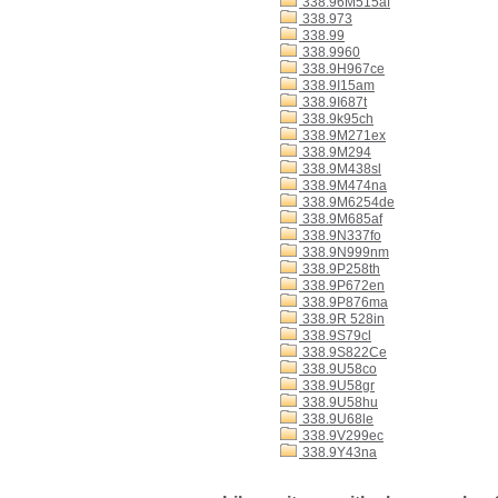
338.96M515af
338.973
338.99
338.9960
338.9H967ce
338.9I15am
338.9I687t
338.9k95ch
338.9M271ex
338.9M294
338.9M438sl
338.9M474na
338.9M6254de
338.9M685af
338.9N337fo
338.9N999nm
338.9P258th
338.9P672en
338.9P876ma
338.9R 528in
338.9S79cl
338.9S822Ce
338.9U58co
338.9U58gr
338.9U58hu
338.9U68le
338.9V299ec
338.9Y43na