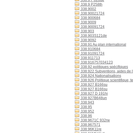
338.9 F 828de
338.9 P258th
338.9002
338.90021724
338.900684
338.9009
338.90091724
338.903
338.903S121de
338.9092
338.91 Au plan international
338.910684
338.91091724
338.911713
338.916757034123
338.92 politiques spécifiques
338.922 Subventions, aides de l'
338.924 Nationalisations
338.926 Politique scientifique, 
338.927 B166su
338.927 B166su
338.927 D 191hi
338.927B648un
338.943
338.95
338.952
338.96
338.9671C 932rw
338.967571
338.96K11re