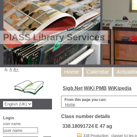
PIASS Library Services
A-
A
A+
Home
Calendar
Actualit
Sigb.Net
WiKi PMB
WiKipedia
From this page you can:
Home
Class number details
Login
user name
338.18091724 E 47 ag
338 Production : classer ici les