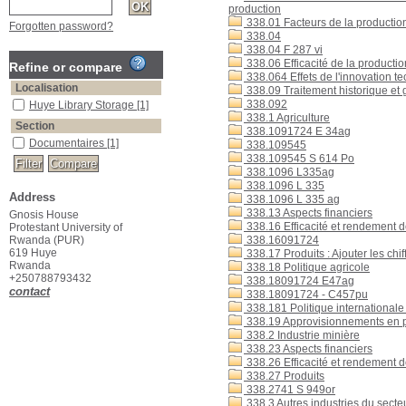
production
338.01 Facteurs de la productio
Forgotten password?
338.04
338.04 F 287 vi
338.06 Efficacité de la productio
Refine or compare
338.064 Effets de l'innovation t
Localisation
338.09 Traitement historique et
338.092
Huye Library Storage
[1]
338.1 Agriculture
Section
338.1091724 E 34ag
Documentaires
[1]
338.109545
338.109545 S 614 Po
338.1096 L335ag
338.1096 L 335
Address
338.1096 L 335 ag
338.13 Aspects financiers
Gnosis House
338.16 Efficacité et rendement d
Protestant University of
Rwanda (PUR)
338.16091724
619 Huye
338.17 Produits : Ajouter les chi
Rwanda
338.18 Politique agricole
+250788793432
338.18091724 E47ag
contact
338.18091724 - C457pu
338.181 Politique internationale
338.19 Approvisionnements en pr
338.2 Industrie minière
338.23 Aspects financiers
338.26 Efficacité et rendement d
338.27 Produits
338.2741 S 949or
338.3 Autres industries du secte