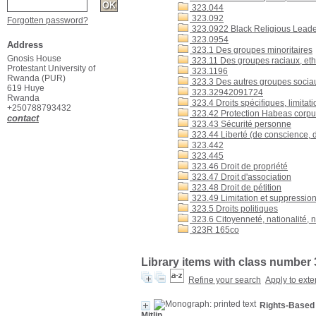
323.044
323.092
Forgotten password?
323.0922 Black Religious Lead
323.0954
Address
323.1 Des groupes minoritaires
Gnosis House
323.11 Des groupes raciaux, eth
Protestant University of
323.1196
Rwanda (PUR)
323.3 Des autres groupes sociau
619 Huye
323.32942091724
Rwanda
323.4 Droits spécifiques, limitat
+250788793432
323.42 Protection Habeas corp
contact
323.43 Sécurité personne
323.44 Liberté (de conscience, de
323.442
323.445
323.46 Droit de propriété
323.47 Droit d'association
323.48 Droit de pétition
323.49 Limitation et suppression
323.5 Droits politiques
323.6 Citoyenneté, nationalité, n
323R 165co
Library items with class number
Refine your search
Apply to exte
Rights-Based 
Mitlin