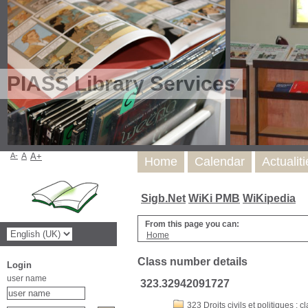
PIASS Library Services
A-
A
A+
Home
Calendar
Actualit
Sigb.Net
WiKi PMB
WiKipedia
From this page you can:
Home
Class number details
Login
user name
323.32942091727
323 Droits civils et politiques : c