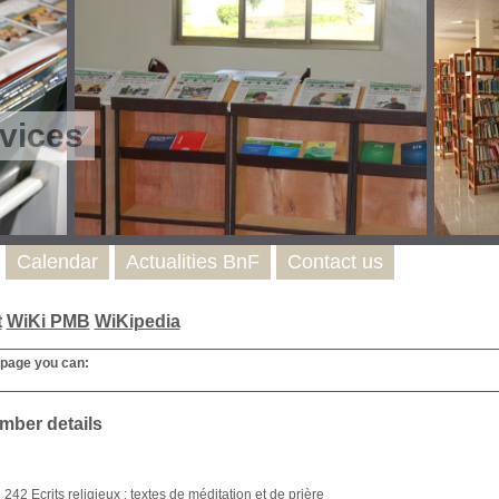
vices
Calendar
Actualities BnF
Contact us
t
WiKi PMB
WiKipedia
 page you can:
mber details
242 Ecrits religieux : textes de méditation et de prière