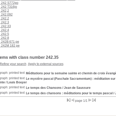
242 S772po
242 T316jo
242,2
242.092
242.2
242.3
242.33
242.4
242.5
242.8
242B 671 pe
242M 182 pe
items with class number 242.35
Refine your search
Apply to external sources
Méditations pour la semaine sainte et chemin de croix évang
Le mystère pascal (Paschale Sacramentum) : méditation sur la 
nte
/ Louis Bouyer
Le temps des Chansons
/ Jean de Saussure
Le temps des chansons : méditations pour le temps pascal
/ 
page 1/1