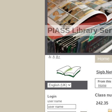
PIASS Library Ser
A-
A
A+
Home
Sigb.Ne
From this
Home
Class nu
Login
user name
242.35