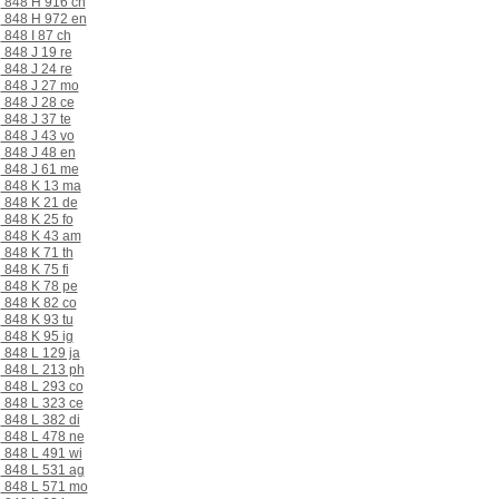
848 H 916 ch
848 H 972 en
848 I 87 ch
848 J 19 re
848 J 24 re
848 J 27 mo
848 J 28 ce
848 J 37 te
848 J 43 vo
848 J 48 en
848 J 61 me
848 K 13 ma
848 K 21 de
848 K 25 fo
848 K 43 am
848 K 71 th
848 K 75 fi
848 K 78 pe
848 K 82 co
848 K 93 tu
848 K 95 ig
848 L 129 ja
848 L 213 ph
848 L 293 co
848 L 323 ce
848 L 382 di
848 L 478 ne
848 L 491 wi
848 L 531 ag
848 L 571 mo