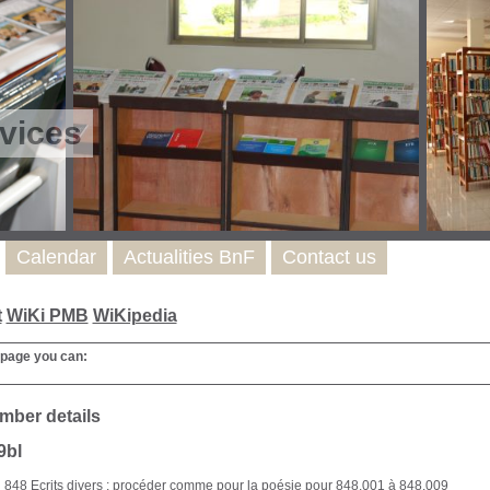
vices
Calendar
Actualities BnF
Contact us
t
WiKi PMB
WiKipedia
 page you can:
mber details
9bl
848 Ecrits divers : procéder comme pour la poésie pour 848.001 à 848.009