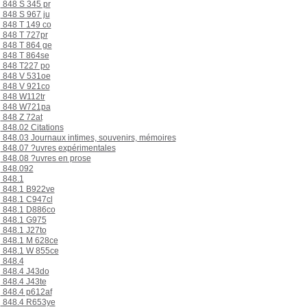
848 S 345 pr
848 S 967 ju
848 T 149 co
848 T 727pr
848 T 864 ge
848 T 864se
848 T227 po
848 V 531oe
848 V 921co
848 W112tr
848 W721pa
848 Z 72at
848.02 Citations
848.03 Journaux intimes, souvenirs, mémoires
848.07 ?uvres expérimentales
848.08 ?uvres en prose
848.092
848.1
848.1 B922ve
848.1 C947cl
848.1 D886co
848.1 G975
848.1 J27to
848.1 M 628ce
848.1 W 855ce
848.4
848.4 J43do
848.4 J43te
848.4 p612af
848.4 R653ye