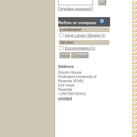
Forgotten password?
Refine or compare
Localisation
Huye Library Storage
[1]
Section
Documentaires
[1]
Address
Gnosis House
Protestant University of
Rwanda (PUR)
619 Huye
Rwanda
+250788793432
contact