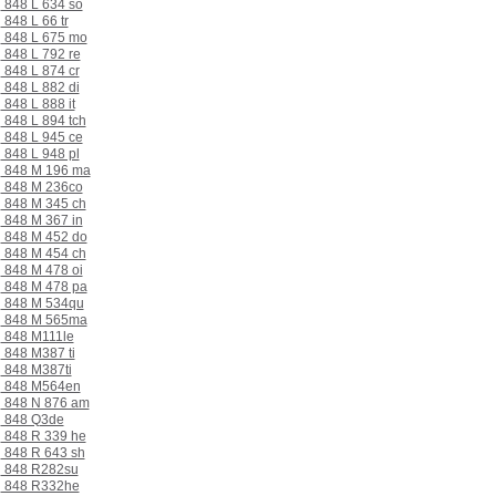
848 L 634 so
848 L 66 tr
848 L 675 mo
848 L 792 re
848 L 874 cr
848 L 882 di
848 L 888 it
848 L 894 tch
848 L 945 ce
848 L 948 pl
848 M 196 ma
848 M 236co
848 M 345 ch
848 M 367 in
848 M 452 do
848 M 454 ch
848 M 478 oi
848 M 478 pa
848 M 534qu
848 M 565ma
848 M111le
848 M387 ti
848 M387ti
848 M564en
848 N 876 am
848 Q3de
848 R 339 he
848 R 643 sh
848 R282su
848 R332he