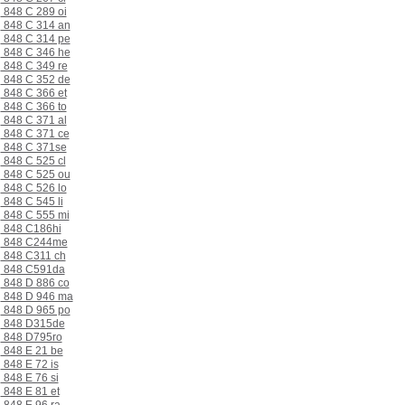
848 C 289 oi
848 C 314 an
848 C 314 pe
848 C 346 he
848 C 349 re
848 C 352 de
848 C 366 et
848 C 366 to
848 C 371 al
848 C 371 ce
848 C 371se
848 C 525 cl
848 C 525 ou
848 C 526 lo
848 C 545 li
848 C 555 mi
848 C186hi
848 C244me
848 C311 ch
848 C591da
848 D 886 co
848 D 946 ma
848 D 965 po
848 D315de
848 D795ro
848 E 21 be
848 E 72 is
848 E 76 si
848 E 81 et