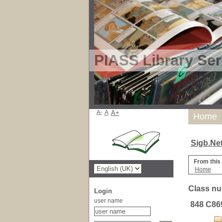
PIASS Library Ser
A-
A
A+
Home
Sigb.Ne
From this
Home
Class nu
Login
user name
848 C86