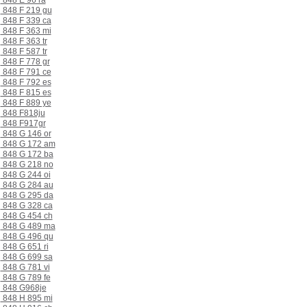
848 E 96 ra
848 F 219 gu
848 F 339 ca
848 F 363 mi
848 F 363 tr
848 F 587 tr
848 F 778 gr
848 F 791 ce
848 F 792 es
848 F 815 es
848 F 889 ye
848 F818ju
848 F917gr
848 G 146 or
848 G 172 am
848 G 172 ba
848 G 218 no
848 G 244 oi
848 G 284 au
848 G 295 da
848 G 328 ca
848 G 454 ch
848 G 489 ma
848 G 496 qu
848 G 651 ri
848 G 699 sa
848 G 781 vi
848 G 789 fe
848 G968je
848 H 895 mi