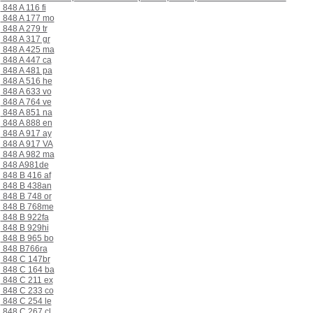
848 A 116 fi
848 A 177 mo
848 A 279 tr
848 A 317 gr
848 A 425 ma
848 A 447 ca
848 A 481 pa
848 A 516 he
848 A 633 vo
848 A 764 ve
848 A 851 na
848 A 888 en
848 A 917 ay
848 A 917 VA
848 A 982 ma
848 A981de
848 B 416 af
848 B 438an
848 B 748 or
848 B 768me
848 B 922fa
848 B 929hi
848 B 965 bo
848 B766ra
848 C 147br
848 C 164 ba
848 C 211 ex
848 C 233 co
848 C 254 le
848 C 267 cl