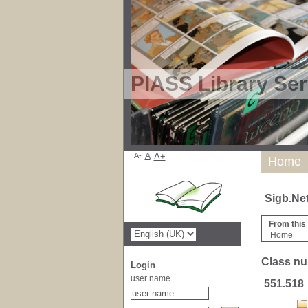
PIASS Library Ser
A-
A
A+
Home
Sigb.Ne
From this
Home
Class nu
Login
user name
551.518