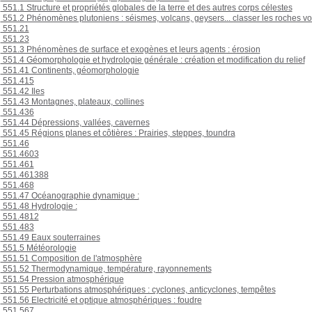
551.1 Structure et propriétés globales de la terre et des autres corps célestes
551.2 Phénomènes plutoniens : séismes, volcans, geysers... classer les roches v
551.21
551.23
551.3 Phénomènes de surface et exogènes et leurs agents : érosion
551.4 Géomorphologie et hydrologie générale : création et modification du relief
551.41 Continents, géomorphologie
551.415
551.42 Iles
551.43 Montagnes, plateaux, collines
551.436
551.44 Dépressions, vallées, cavernes
551.45 Régions planes et côtières : Prairies, steppes, toundra
551.46
551.4603
551.461
551.461388
551.468
551.47 Océanographie dynamique :
551.48 Hydrologie :
551.4812
551.483
551.49 Eaux souterraines
551.5 Météorologie
551.51 Composition de l'atmosphère
551.52 Thermodynamique, température, rayonnements
551.54 Pression atmosphérique
551.55 Perturbations atmosphériques : cyclones, anticyclones, tempêtes
551.56 Electricité et optique atmosphériques : foudre
551.567