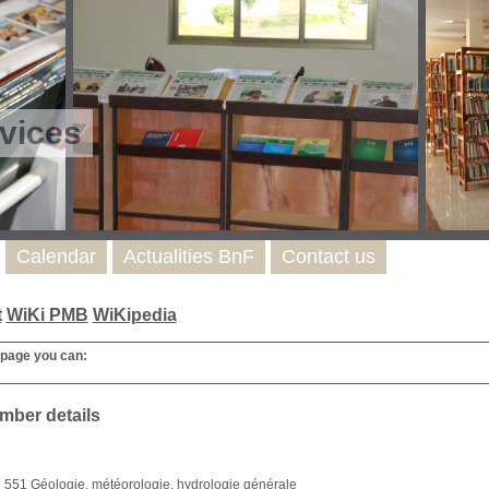
vices
Calendar
Actualities BnF
Contact us
t
WiKi PMB
WiKipedia
 page you can:
mber details
551 Géologie, météorologie, hydrologie générale