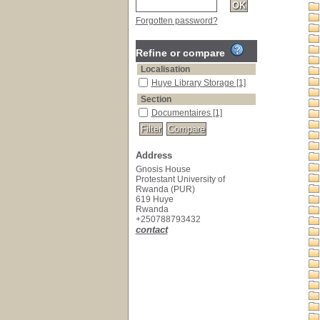
Forgotten password?
Refine or compare
Localisation
Huye Library Storage
[1]
Section
Documentaires
[1]
Address
Gnosis House
Protestant University of
Rwanda (PUR)
619 Huye
Rwanda
+250788793432
contact