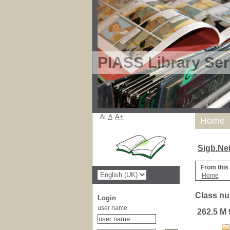
PIASS Library Ser
A-
A
A+
Home
Sigb.Ne
From this
Home
Class nu
Login
user name
262.5 M 