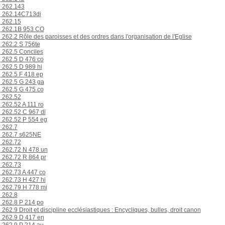
262.143
262.14C713di
262.15
262.1B 953 CO
262.2 Rôle des paroisses et des ordres dans l'organisation de l'Eglise
262.2 S 756te
262.5 Conciles
262.5 D 476 co
262.5 D 989 hi
262.5 F 418 ep
262.5 G 243 ga
262.5 G 475 co
262.52
262.52 A 111 ro
262.52 C 967 di
262.52 P 554 eg
262.7
262.7 s625NE
262.72
262.72 N 478 un
262.72 R 864 pr
262.73
262.73 A 447 co
262.73 H 427 hi
262.79 H 778 mi
262.8
262.8 P 214 po
262.9 Droit et discipline ecclésiastiques : Encycliques, bulles, droit canon
262.9 D 417 en