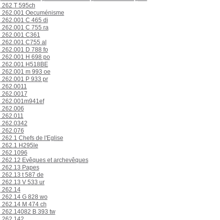
262 T 595ch
262.001 Oecuménisme
262.001 C 465 di
262.001 C 755 ra
262.001 C361
262.001 C755 al
262.001 D 788 fo
262.001 H 698 po
262.001 H518BE
262.001 m 993 oe
262.001 P 933 pr
262.0011
262.0017
262.001m941ef
262.006
262.011
262.0342
262.076
262.1 Chefs de l'Eglise
262.1 H295le
262.1096
262.12 Evêques et archevêques
262.13 Papes
262.13 t 587 de
262.13 V 533 ur
262.14
262.14 G 828 wo
262.14 M 474 ch
262.14082 B 393 tw
262.142