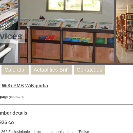
vices
Calendar
Actualities BnF
Contact us
t
WiKi PMB
WiKipedia
 page you can:
mber details
926 co
262 Ecclésiologie : direction et organisation de l'Eglise