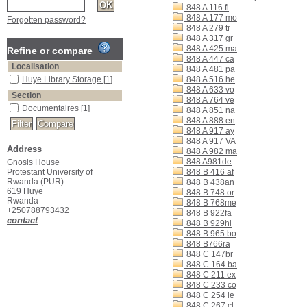
848 A 116 fi
848 A 177 mo
Forgotten password?
848 A 279 tr
848 A 317 gr
848 A 425 ma
Refine or compare
848 A 447 ca
Localisation
848 A 481 pa
Huye Library Storage
[1]
848 A 516 he
848 A 633 vo
Section
848 A 764 ve
Documentaires
[1]
848 A 851 na
848 A 888 en
848 A 917 ay
848 A 917 VA
Address
848 A 982 ma
848 A981de
Gnosis House
Protestant University of
848 B 416 af
Rwanda (PUR)
848 B 438an
619 Huye
848 B 748 or
Rwanda
848 B 768me
+250788793432
848 B 922fa
contact
848 B 929hi
848 B 965 bo
848 B766ra
848 C 147br
848 C 164 ba
848 C 211 ex
848 C 233 co
848 C 254 le
848 C 267 cl