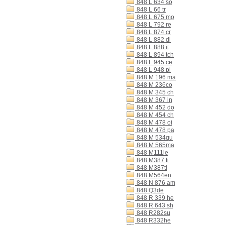
848 L 634 so
848 L 66 tr
848 L 675 mo
848 L 792 re
848 L 874 cr
848 L 882 di
848 L 888 it
848 L 894 tch
848 L 945 ce
848 L 948 pl
848 M 196 ma
848 M 236co
848 M 345 ch
848 M 367 in
848 M 452 do
848 M 454 ch
848 M 478 oi
848 M 478 pa
848 M 534qu
848 M 565ma
848 M111le
848 M387 ti
848 M387ti
848 M564en
848 N 876 am
848 Q3de
848 R 339 he
848 R 643 sh
848 R282su
848 R332he