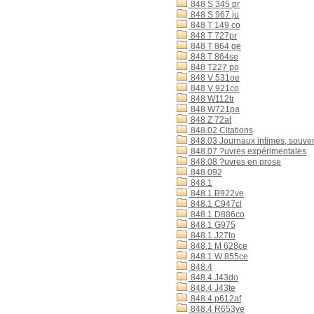
848 S 345 pr
848 S 967 ju
848 T 149 co
848 T 727pr
848 T 864 ge
848 T 864se
848 T227 po
848 V 531oe
848 V 921co
848 W112tr
848 W721pa
848 Z 72at
848.02 Citations
848.03 Journaux intimes, souve
848.07 ?uvres expérimentales
848.08 ?uvres en prose
848.092
848.1
848.1 B922ve
848.1 C947cl
848.1 D886co
848.1 G975
848.1 J27to
848.1 M 628ce
848.1 W 855ce
848.4
848.4 J43do
848.4 J43te
848.4 p612af
848.4 R653ye