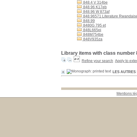
848.4 V 314be
848.96 K17eb
848.96 W 873af
848.96571 Literature Rwandais
848.99
8480G 795 et
848L665pi
848M754be
848V935za
Library items with class number
Refine your search
Apply to exte
LES AUTRES 
Mentions lé