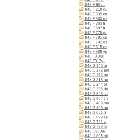
848 E 81 et
848 E 96 ra
848 F 219 gu
848 F 339 ca
848 F 363 mi
848 F 363 tr
848 F 587 tr
848 F 778 gr
848 F 791 ce
848 F 792 es
848 F 815 es
848 F 889 ye
848 F818ju
848 F917gr
848 G 146 or
848 G 172 am
848 G 172 ba
848 G 218 no
848 G 244 oi
848 G 295 da
848 G 328 ca
848 G 454 ch
848 G 489 ma
848 G 496 qu
848 G 651 ri
848 G 699 sa
848 G 781 vi
848 G 789 fe
848 G968je
848 H 895 mi