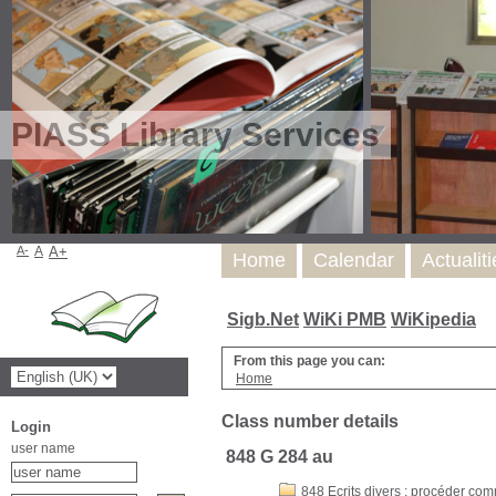
PIASS Library Services
A-
A
A+
Home
Calendar
Actualit
Sigb.Net
WiKi PMB
WiKipedia
From this page you can:
Home
Class number details
Login
user name
848 G 284 au
848 Ecrits divers : procéder co