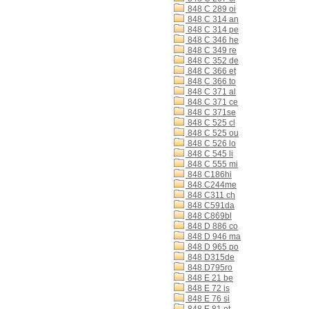
848 C 289 oi
848 C 314 an
848 C 314 pe
848 C 346 he
848 C 349 re
848 C 352 de
848 C 366 et
848 C 366 to
848 C 371 al
848 C 371 ce
848 C 371se
848 C 525 cl
848 C 525 ou
848 C 526 lo
848 C 545 li
848 C 555 mi
848 C186hi
848 C244me
848 C311 ch
848 C591da
848 C869bl
848 D 886 co
848 D 946 ma
848 D 965 po
848 D315de
848 D795ro
848 E 21 be
848 E 72 is
848 E 76 si