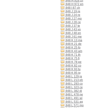
848 H 916 ch
848 H 972 en
848 I 87 ch
848 J 19 re
848 J 24 re
848 J 27 mo
848 J 28 ce
848 J 37 te
848 J 43 vo
848 J 48 en
848 J 61 me
848 K 13 ma
848 K 21 de
848 K 25 fo
848 K 43 am
848 K 71 th
848 K 75 fi
848 K 78 pe
848 K 82 co
848 K 93 tu
848 K 95 ig
848 L 129 ja
848 L 213 ph
848 L 293 co
848 L 323 ce
848 L 382 di
848 L 478 ne
848 L 491 wi
848 L 531 ag
848 L 571 mo