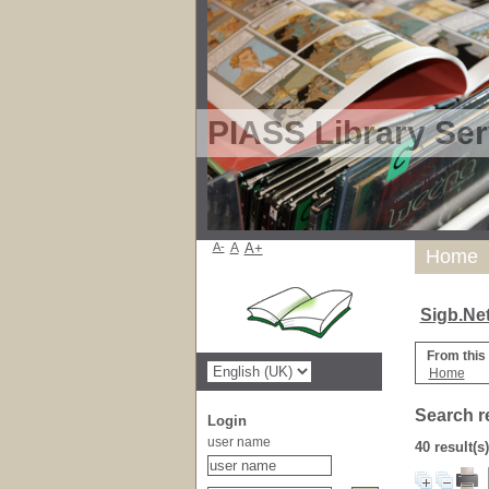
PIASS Library Ser
A-
A
A+
Home
Sigb.Ne
From this
Home
Search r
Login
user name
40 result(s