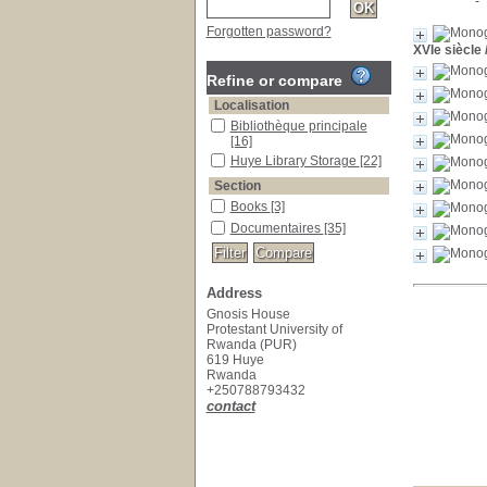
Forgotten password?
XVIe siècle
Refine or compare
Localisation
Bibliothèque principale
[16]
Huye Library Storage
[22]
Section
Books
[3]
Documentaires
[35]
Address
Gnosis House
Protestant University of
Rwanda (PUR)
619 Huye
Rwanda
+250788793432
contact