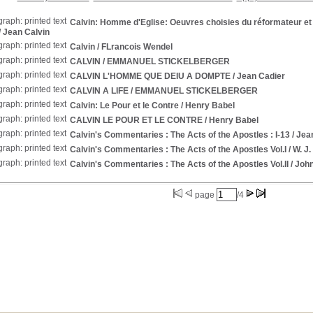
Calvin: Homme d'Eglise: Oeuvres choisies du réformateur et
/ Jean Calvin
Calvin
/ FLrancois Wendel
CALVIN
/ EMMANUEL STICKELBERGER
CALVIN L'HOMME QUE DEIU A DOMPTE
/ Jean Cadier
CALVIN A LIFE
/ EMMANUEL STICKELBERGER
Calvin: Le Pour et le Contre
/ Henry Babel
CALVIN LE POUR ET LE CONTRE
/ Henry Babel
Calvin's Commentaries : The Acts of the Apostles : I-13
/ Jea
Calvin's Commentaries : The Acts of the Apostles Vol.I
/ W. J
Calvin's Commentaries : The Acts of the Apostles Vol.II
/ John
page
/4