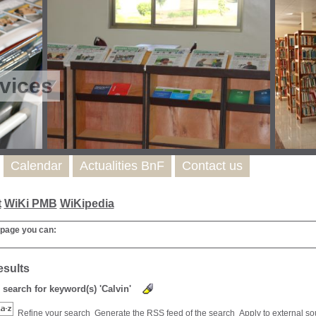
vices
Calendar
Actualities BnF
Contact us
t
WiKi PMB
WiKipedia
 page you can:
esults
) search for keyword(s) 'Calvin'
Refine your search
Generate the RSS feed of the search
Apply to external s